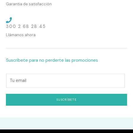
Garantia de satisfacción
300 2 68 28 45
Llámanos ahora
Suscribete para no perderte las promociones
E
m
a
i
SUSCRÍBETE
l
*