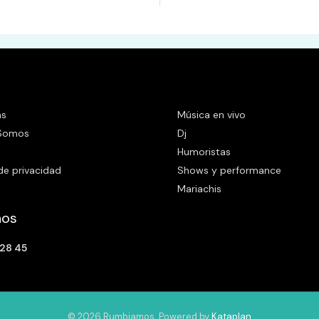
a
i
l
*
as
Música en vivo
 Somos
Dj
o
Humoristas
 de privacidad
Shows y performance
Mariachis
nos
28 45
© 2026 Rumbiamos. Powered by
Kataplan