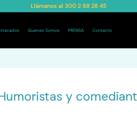
Llámanos al
300 2 68 28 45
estacados
Quienes Somos
PRENSA
Contacto
Humoristas y comedian