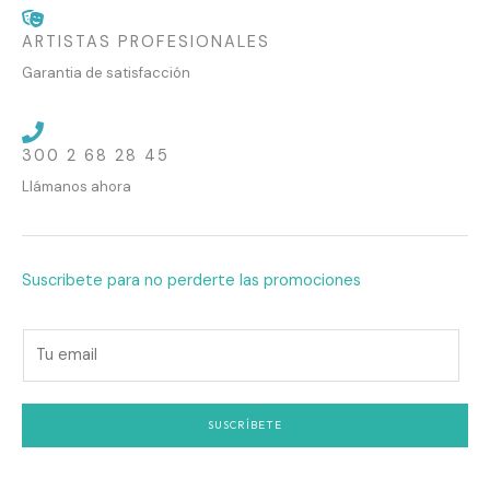
ARTISTAS PROFESIONALES
Garantia de satisfacción
300 2 68 28 45
Llámanos ahora
Suscribete para no perderte las promociones
E
m
a
i
SUSCRÍBETE
l
*